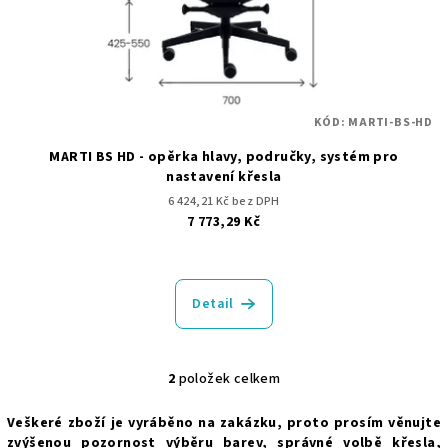
KÓD:
MARTI-BS-HD
MARTI BS HD - opěrka hlavy, područky, systém pro
nastavení křesla
6 424,21 Kč bez DPH
7 773,29 Kč
Detail
2
položek celkem
O
v
Veškeré zboží je vyráběno na zakázku, proto prosím věnujte
l
zvýšenou pozornost výběru barev, správné volbě křesla,