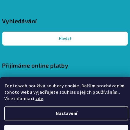
Vyhledávání
Hledat
Přijímáme online platby
Tento web používá soubory cookie. Dalším procházením
tohoto webu vyjadřujete souhlas s jejich používáním..
Více informací
zde
.
Copyright 2026
Pohodlný interiér - stylové a útulné bydlení
.
Všechna práva vyhrazena.
Nastavení
Vytvořil Shoptet