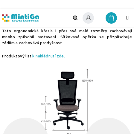
Přejít
na
obsah
Marti BS
Nákupn
košík
Hledat
Přihlášení
Tato ergonomická křesla i přes své malé rozměry zachovávají
mnoho způsobů nastavení. Síťkovaná opěrka se přizpůsobuje
zádům a zachovává prodyšnost.
Produktový list
k nahlédnutí zde.