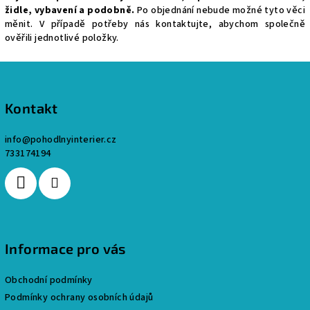
á
židle, vybavení a podobně.
Po objednání nebude možné tyto věci
d
měnit. V případě potřeby nás kontaktujte, abychom společně
a
ověřili jednotlivé položky.
c
Z
í
p
á
r
p
Kontakt
v
a
k
info
@
pohodlnyinterier.cz
t
y
733174194
í
v
ý
p
i
s
u
Informace pro vás
Obchodní podmínky
Podmínky ochrany osobních údajů