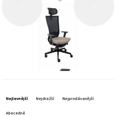
ZPĚT
DALŠÍ
Ř
a
Nejlevnější
Nejdražší
Nejprodávanější
z
e
Abecedně