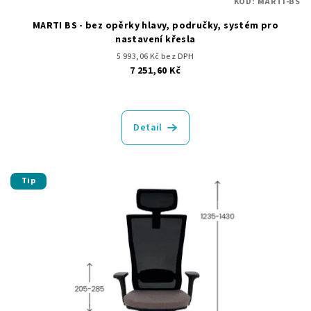
KÓD:
MARTI-BS
ů
MARTI BS - bez opěrky hlavy, područky, systém pro
nastavení křesla
5 993,06 Kč bez DPH
7 251,60 Kč
Detail
Tip