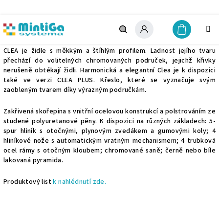
Přejít
na
obsah
Clea
Nákupn
košík
Hledat
Přihlášení
CLEA je židle s měkkým a štíhlým profilem. Ladnost jejího tvaru
přechází do volitelných chromovaných područek, jejichž křivky
nerušeně obtékají židli. Harmonická a elegantní Clea je k dispozici
také ve verzi CLEA PLUS. Křeslo, které se vyznačuje svým
zaobleným tvarem díky výrazným područkám.
Zakřivená skořepina s vnitřní ocelovou konstrukcí a polstrováním ze
studené polyuretanové pěny. K dispozici na různých základech: 5-
spur hliník s otočnými, plynovým zvedákem a gumovými koly; 4
hliníkové nože s automatickým vratným mechanismem; 4 trubková
ocel rámy s otočným kloubem; chromované saně; černě nebo bíle
lakovaná pyramida.
Produktový list
k nahlédnutí zde.