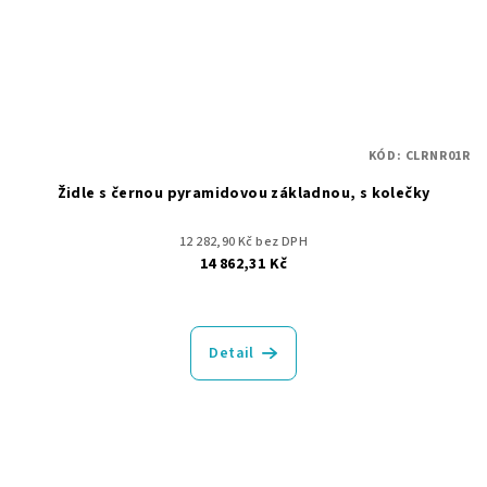
KÓD:
CLRNR01R
Židle s černou pyramidovou základnou, s kolečky
12 282,90 Kč bez DPH
14 862,31 Kč
Detail