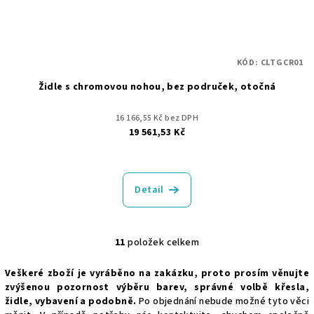
KÓD:
CLTGCR01
Židle s chromovou nohou, bez područek, otočná
16 166,55 Kč bez DPH
19 561,53 Kč
Detail
11
položek celkem
O
v
Veškeré zboží je vyráběno na zakázku, proto prosím věnujte
l
zvýšenou pozornost výběru barev, správné volbě křesla,
á
židle, vybavení a podobně.
Po objednání nebude možné tyto věci
d