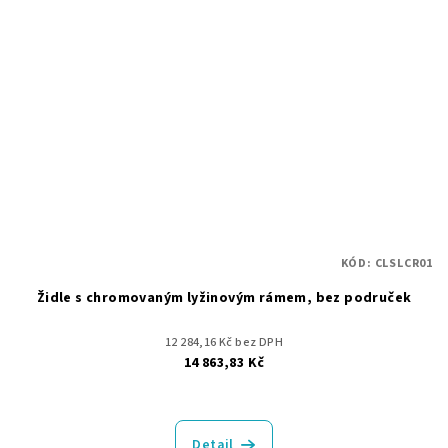
KÓD:
CLSLCR01
Židle s chromovaným lyžinovým rámem, bez područek
12 284,16 Kč bez DPH
14 863,83 Kč
Detail