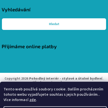
Vyhledávání
Hledat
Přijímáme online platby
Copyright 2026
Pohodlný interiér - stylové a útulné bydlení
.
Všechna práva vyhrazena.
Tento web používá soubory cookie. Dalším procházením
Vytvořil Shoptet
tohoto webu vyjadřujete souhlas s jejich používáním..
Více informací
zde
.