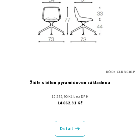
s
t
p
ů
r
o
d
u
k
t
KÓD:
CLRBC01P
ů
Židle s bílou pyramidovou základnou
12 282,90 Kč bez DPH
14 862,31 Kč
Detail