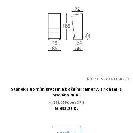
i
k
s
t
p
ů
r
o
d
u
k
t
KÓD:
CISP790- CISD790
ů
Stánek s horním krytem a bočními rameny, s nohami z
pravého dubu
44 374,62 Kč bez DPH
53 693,29 Kč