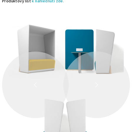
Produktový list
k nahlédnutí zde.
ZPĚT
DALŠÍ