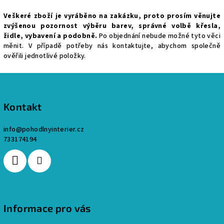
v
Veškeré zboží je vyráběno na zakázku, proto prosím věnujte
l
zvýšenou pozornost výběru barev, správné volbě křesla,
á
židle, vybavení a podobně.
Po objednání nebude možné tyto věci
d
měnit. V případě potřeby nás kontaktujte, abychom společně
a
ověřili jednotlivé položky.
c
Z
í
p
á
r
p
Kontakt
v
a
k
info
@
pohodlnyinterier.cz
t
y
733174194
í
v
ý
p
i
s
u
Informace pro vás