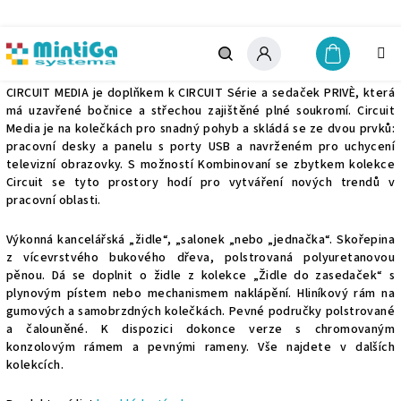
Přejít
na
obsah
Circuit prive
Nákupn
košík
Hledat
Přihlášení
CIRCUIT MEDIA je doplňkem k CIRCUIT Série a sedaček PRIVÈ, která
má uzavřené bočnice a střechou zajištěné plné soukromí. Circuit
Media je na kolečkách pro snadný pohyb a skládá se ze dvou prvků:
pracovní desky a panelu s porty USB a navrženém pro uchycení
televizní obrazovky. S možností Kombinovaní se zbytkem kolekce
Circuit se tyto prostory hodí pro vytváření nových trendů v
pracovní oblasti.
Výkonná kancelářská „židle“, „salonek „nebo „jednačka“. Skořepina
z vícevrstvého bukového dřeva, polstrovaná polyuretanovou
pěnou. Dá se doplnit o židle z kolekce „Židle do zasedaček“ s
plynovým pístem nebo mechanismem naklápění. Hliníkový rám na
gumových a samobrzdných kolečkách. Pevné područky polstrované
a čalouněné. K dispozici dokonce verze s chromovaným
konzolovým rámem a pevnými rameny. Vše najdete v dalších
kolekcích.