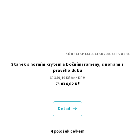
KÓD:
CISP1340- CISD790- CITVALBC
Stánek s horním krytem a bočními rameny, s nohami z
pravého dubu
60 359,19 Kč bez DPH
73 034,62 Kč
Detail
4
položek celkem
O