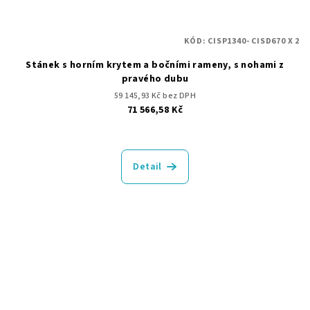
KÓD:
CISP1340- CISD670 X 2
Stánek s horním krytem a bočními rameny, s nohami z
pravého dubu
59 145,93 Kč bez DPH
71 566,58 Kč
Detail