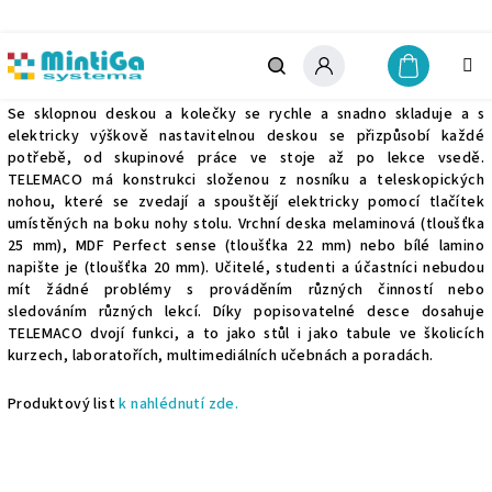
Přejít
na
obsah
Telemaco
Nákupn
košík
Hledat
Přihlášení
Se sklopnou deskou a kolečky se rychle a snadno skladuje a s
elektricky výškově nastavitelnou deskou se přizpůsobí každé
potřebě, od skupinové práce ve stoje až po lekce vsedě.
TELEMACO má konstrukci složenou z nosníku a teleskopických
nohou, které se zvedají a spouštějí elektricky pomocí tlačítek
umístěných na boku nohy stolu. Vrchní deska melaminová (tloušťka
25 mm), MDF Perfect sense (tloušťka 22 mm) nebo bílé lamino
napište je (tloušťka 20 mm). Učitelé, studenti a účastníci nebudou
mít žádné problémy s prováděním různých činností nebo
sledováním různých lekcí. Díky popisovatelné desce dosahuje
TELEMACO dvojí funkci, a to jako stůl i jako tabule ve školicích
kurzech, laboratořích, multimediálních učebnách a poradách.
Produktový list
k nahlédnutí zde.