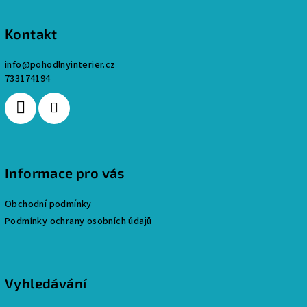
r
á
v
k
p
Kontakt
y
a
v
info
@
pohodlnyinterier.cz
t
ý
733174194
í
p
i
s
u
Informace pro vás
Obchodní podmínky
Podmínky ochrany osobních údajů
Vyhledávání