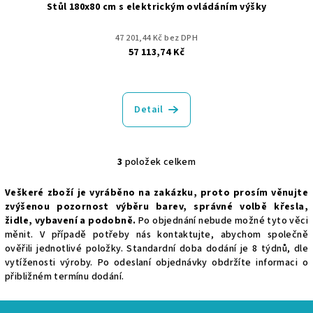
Stůl 180x80 cm s elektrickým ovládáním výšky
47 201,44 Kč bez DPH
57 113,74 Kč
Detail
3
položek celkem
O
v
Veškeré zboží je vyráběno na zakázku, proto prosím věnujte
l
zvýšenou pozornost výběru barev, správné volbě křesla,
á
židle, vybavení a podobně.
Po objednání nebude možné tyto věci
d
měnit. V případě potřeby nás kontaktujte, abychom společně
a
ověřili jednotlivé položky. Standardní doba dodání je 8 týdnů, dle
vytíženosti výroby. Po odeslaní objednávky obdržíte informaci o
c
přibližném termínu dodání.
í
p
Z