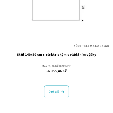
r
o
d
u
k
t
KÓD:
TELEMACO 140AR
ů
Stůl 140x80 cm s elektrickým ovládáním výšky
46 574,76 Kč bez DPH
56 355,46 Kč
Detail