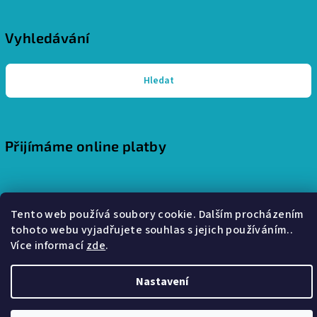
Vyhledávání
Hledat
Přijímáme online platby
Tento web používá soubory cookie. Dalším procházením
tohoto webu vyjadřujete souhlas s jejich používáním..
Copyright 2026
Pohodlný interiér - stylové a útulné bydlení
.
Více informací
zde
.
Všechna práva vyhrazena.
Vytvořil Shoptet
Nastavení