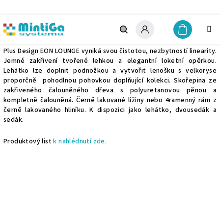
Přejít
na
obsah
Eon Lounge
Nákupn
košík
Hledat
Přihlášení
Plus Design EON LOUNGE vyniká svou čistotou, nezbytností linearity.
Jemné zakřivení tvořené lehkou a elegantní loketní opěrkou.
Lehátko lze doplnit podnožkou a vytvořit lenošku s velkoryse
proporčně pohodlnou pohovkou doplňující kolekci. Skořepina ze
zakřiveného čalouněného dřeva s polyuretanovou pěnou a
kompletně čalouněná. Černě lakované ližiny nebo 4ramenný rám z
černě lakovaného hliníku. K dispozici jako lehátko, dvousedák a
sedák.
Produktový list
k nahlédnutí zde.