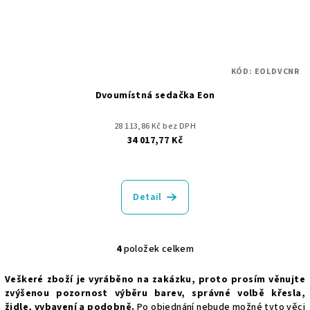
KÓD:
EOLDVCNR
Dvoumístná sedačka Eon
28 113,86 Kč bez DPH
34 017,77 Kč
Detail
4
položek celkem
O
v
Veškeré zboží je vyráběno na zakázku, proto prosím věnujte
l
zvýšenou pozornost výběru barev, správné volbě křesla,
á
židle, vybavení a podobně.
Po objednání nebude možné tyto věci