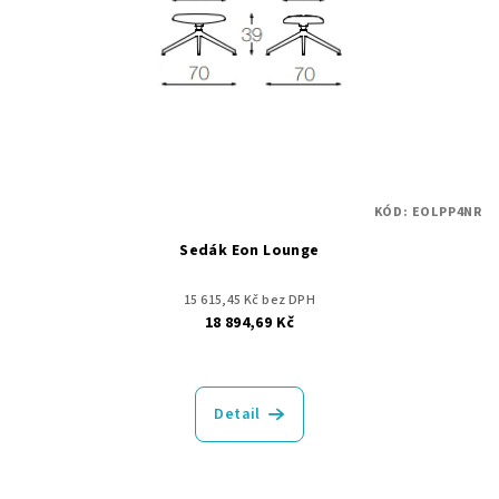
p
ů
r
o
d
u
k
t
KÓD:
EOLPP4NR
ů
Sedák Eon Lounge
15 615,45 Kč bez DPH
18 894,69 Kč
Detail