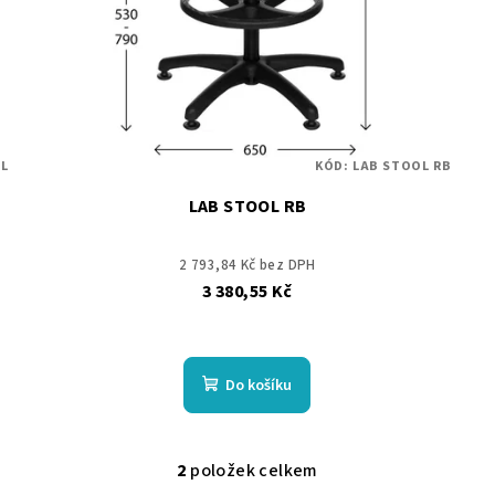
L
KÓD:
LAB STOOL RB
LAB STOOL RB
2 793,84 Kč bez DPH
3 380,55 Kč
Do košíku
2
položek celkem
O