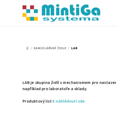
Přejít
na
obsah
/
KANCELÁŘSKÉ ŽIDLE
/
LAB
DOMŮ
LAB je skupina židlí s mechanismem pro nastaven
například pro laboratoře a sklady.
Produktový list
k nahlédnutí zde.