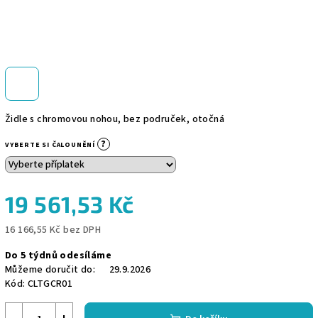
Židle s chromovou nohou, bez područek, otočná
?
VYBERTE SI ČALOUNĚNÍ
19 561,53 Kč
16 166,55 Kč
bez DPH
Měrná
Do 5 týdnů odesíláme
cena:
Můžeme doručit do:
29.9.2026
Kód:
CLTGCR01