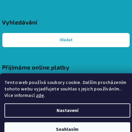
Vyhledávání
Hledat
Přijímáme online platby
Tento web používá soubory cookie. Dalším procházením
tohoto webu vyjadřujete souhlas s jejich používáním..
Více informací
zde
.
Copyright 2026
Pohodlný interiér - stylové a útulné bydlení
.
Nastavení
Všechna práva vyhrazena.
Vytvořil Shoptet
Souhlasím