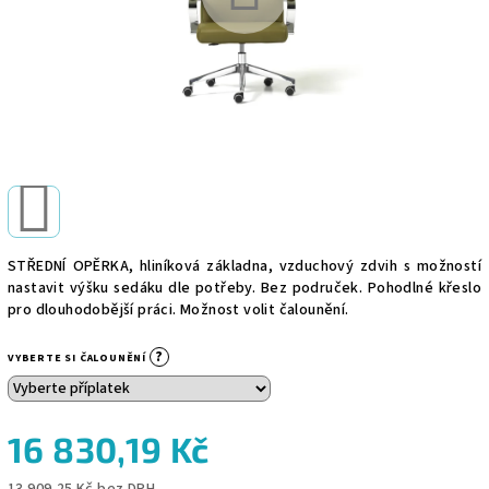
STŘEDNÍ OPĚRKA, hliníková základna, vzduchový zdvih s možností
nastavit výšku sedáku dle potřeby. Bez područek. Pohodlné křeslo
pro dlouhodobější práci. Možnost volit čalounění.
?
VYBERTE SI ČALOUNĚNÍ
16 830,19 Kč
13 909,25 Kč
bez DPH