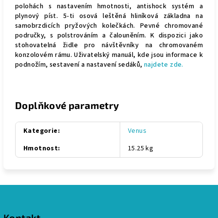
polohách s nastavením hmotnosti, antishock systém a
plynový píst. 5-ti osová leštěná hliníková základna na
samobrzdicích pryžových kolečkách. Pevné chromované
područky, s polstrováním a čalouněním. K dispozici jako
stohovatelná židle pro návštěvníky na chromovaném
konzolovém rámu.
Uživatelský manuál, kde jsou informace k
podnožím, sestavení a nastavení sedáků,
najdete zde.
Doplňkové parametry
Kategorie
:
Venus
Hmotnost
:
15.25 kg
Z
á
Kontakt