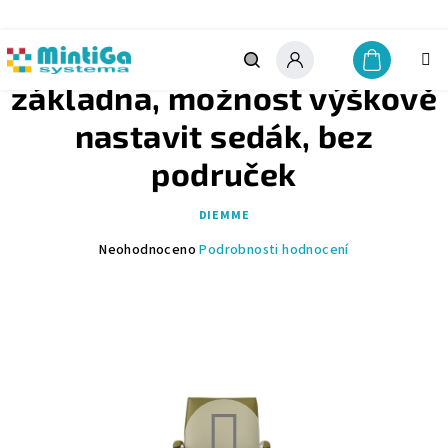
Přejít
na
obsah
STŘEDNÍ OPĚRKA, hliníková
Nákupn
košík
Hledat
Přihlášení
základna, možnost výškově
nastavit sedák, bez
područek
DIEMME
Průměrné
Neohodnoceno
Podrobnosti hodnocení
hodnocení
produktu
je
0,0
z
5
hvězdiček.