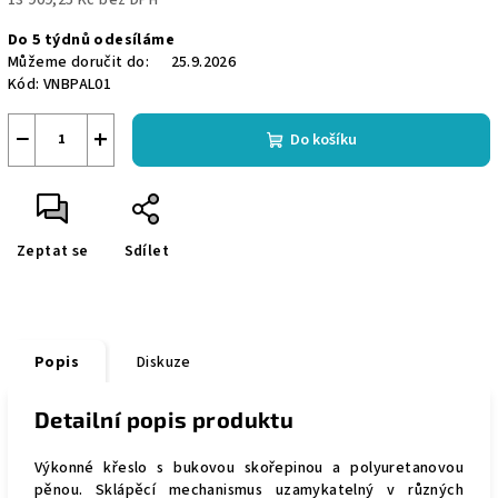
Měrná
Do 5 týdnů odesíláme
cena:
Můžeme doručit do:
25.9.2026
Kód:
VNBPAL01
−
+
Do košíku
Zeptat se
Sdílet
Popis
Diskuze
Detailní popis produktu
Výkonné křeslo s bukovou skořepinou a polyuretanovou
pěnou. Sklápěcí mechanismus uzamykatelný v různých