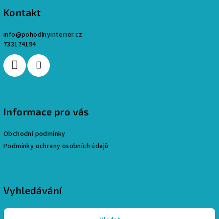
p
Kontakt
a
info
@
pohodlnyinterier.cz
t
733174194
í
Informace pro vás
Obchodní podmínky
Podmínky ochrany osobních údajů
Vyhledávání