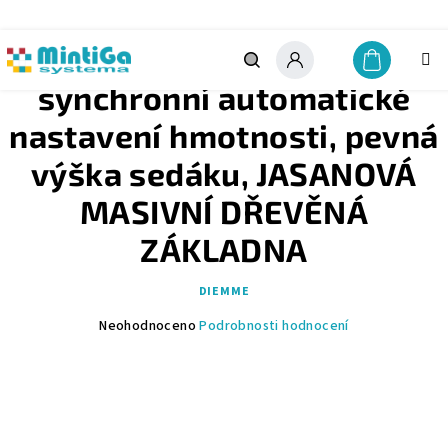
Přejít
na
obsah
STŘEDNÍ OPĚRKA ZAD,
Nákupn
košík
Hledat
Přihlášení
synchronní automatické
nastavení hmotnosti, pevná
výška sedáku, JASANOVÁ
MASIVNÍ DŘEVĚNÁ
ZÁKLADNA
DIEMME
Průměrné
Neohodnoceno
Podrobnosti hodnocení
hodnocení
produktu
je
0,0
z
5