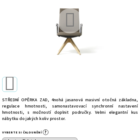
hvězdiček.
STŘEDNÍ OPĚRKA ZAD, 4nohá jasanová masivní otočná základna,
regulace hmotnosti, samonastavovací synchronní nastavení
hmotnosti, s možností doplnit područky. Velmi elegantní kus
nábytku do jakých koliv prostor.
?
VYBERTE SI ČALOUNĚNÍ