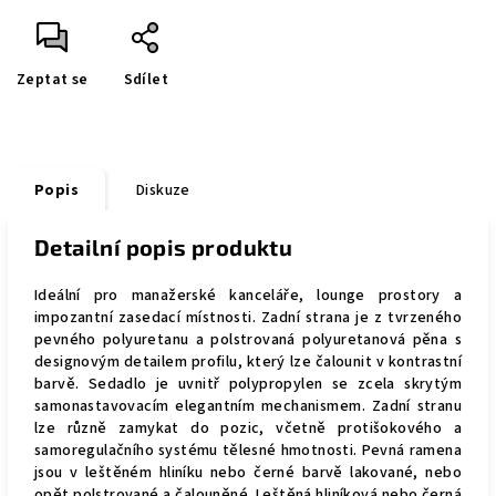
Zeptat se
Sdílet
Popis
Diskuze
Detailní popis produktu
Ideální pro manažerské kanceláře, lounge prostory a
impozantní zasedací místnosti. Zadní strana je z tvrzeného
pevného polyuretanu a polstrovaná polyuretanová pěna s
designovým detailem profilu, který lze čalounit v kontrastní
barvě. Sedadlo je uvnitř polypropylen se zcela skrytým
samonastavovacím elegantním mechanismem
.
Zadní stranu
lze různě zamykat do pozic, včetně protišokového a
samoregulačního systému tělesné hmotnosti. Pevná ramena
jsou v leštěném hliníku nebo černé barvě lakované, nebo
opět polstrované a čalouněné. Leštěná hliníková nebo černá