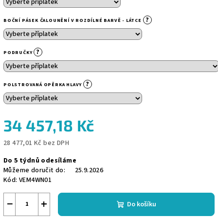
?
BOČNÍ PÁSEK ČALOUNĚNÍ V ROZDÍLNÉ BARVĚ - LÁTCE
?
PODRUČKY
?
POLSTROVANÁ OPĚRKA HLAVY
34 457,18 Kč
28 477,01 Kč
bez DPH
Měrná
Do 5 týdnů odesíláme
cena:
Můžeme doručit do:
25.9.2026
Kód:
VEM4WN01
−
+
Do košíku