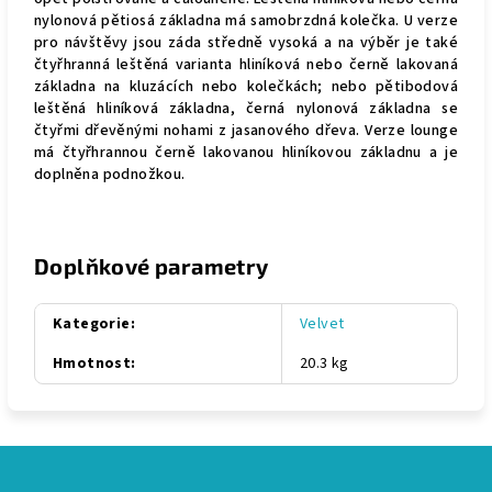
nylonová pětiosá základna má samobrzdná kolečka. U verze
pro návštěvy jsou záda středně vysoká a na výběr je také
čtyřhranná leštěná varianta hliníková nebo černě lakovaná
základna na kluzácích nebo kolečkách; nebo pětibodová
leštěná hliníková základna, černá nylonová základna se
čtyřmi dřevěnými nohami z jasanového dřeva. Verze lounge
má čtyřhrannou černě lakovanou hliníkovou základnu a je
doplněna podnožkou.
Doplňkové parametry
Kategorie
:
Velvet
Hmotnost
:
20.3 kg
Z
á