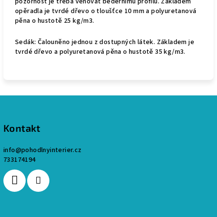
pozornost je třeba věnovat bedernímu profilu. Základem
opěradla je tvrdé dřevo o tloušťce 10 mm a polyuretanová
pěna o hustotě 25 kg/m3.
Sedák: Čalouněno jednou z dostupných látek. Základem je
tvrdé dřevo a polyuretanová pěna o hustotě 35 kg/m3.
Z
á
p
Kontakt
a
info
@
pohodlnyinterier.cz
t
733174194
í