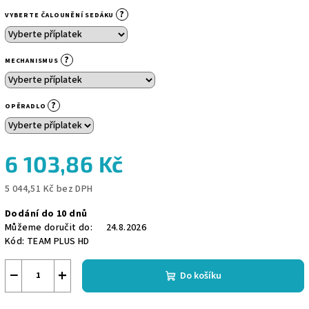
?
VYBERTE ČALOUNĚNÍ SEDÁKU
?
MECHANISMUS
?
OPĚRADLO
6 103,86 Kč
5 044,51 Kč
bez DPH
Měrná
Dodání do 10 dnů
cena:
Můžeme doručit do:
24.8.2026
Kód:
TEAM PLUS HD
−
+
Do košíku