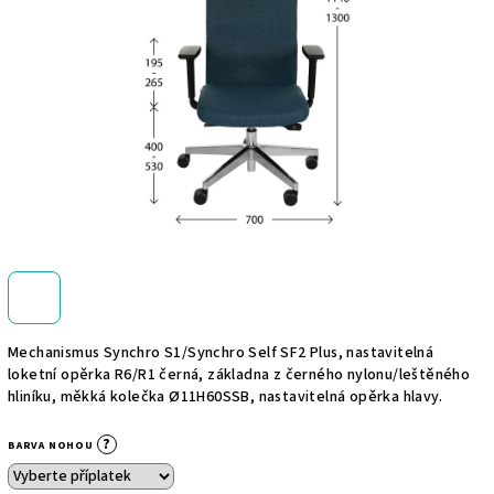
hvězdiček.
Mechanismus Synchro S1/Synchro Self SF2 Plus, nastavitelná
loketní opěrka R6/R1 černá, základna z černého nylonu/leštěného
hliníku, měkká kolečka Ø11H60SSB, nastavitelná opěrka hlavy.
?
BARVA NOHOU