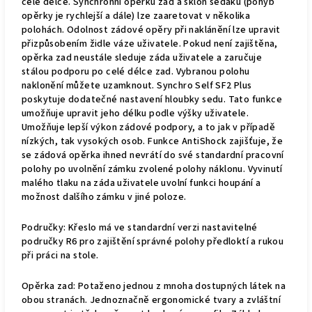
celé délce. Synchronní opěrku zad a sklon sedáku (pohyb
opěrky je rychlejší a dále) lze zaaretovat v několika
polohách. Odolnost zádové opěry při naklánění lze upravit
přizpůsobením židle váze uživatele. Pokud není zajištěna,
opěrka zad neustále sleduje záda uživatele a zaručuje
stálou podporu po celé délce zad. Vybranou polohu
naklonění můžete uzamknout. Synchro Self SF2 Plus
poskytuje dodatečné nastavení hloubky sedu. Tato funkce
umožňuje upravit jeho délku podle výšky uživatele.
Umožňuje lepší výkon zádové podpory, a to jak v případě
nízkých, tak vysokých osob. Funkce AntiShock zajišťuje, že
se zádová opěrka ihned nevrátí do své standardní pracovní
polohy po uvolnění zámku zvolené polohy náklonu. Vyvinutí
malého tlaku na záda uživatele uvolní funkci houpání a
možnost dalšího zámku v jiné poloze.
Područky: Křeslo má ve standardní verzi nastavitelné
područky R6 pro zajištění správné polohy předloktí a rukou
při práci na stole.
Opěrka zad: Potaženo jednou z mnoha dostupných látek na
obou stranách. Jednoznačně ergonomické tvary a zvláštní