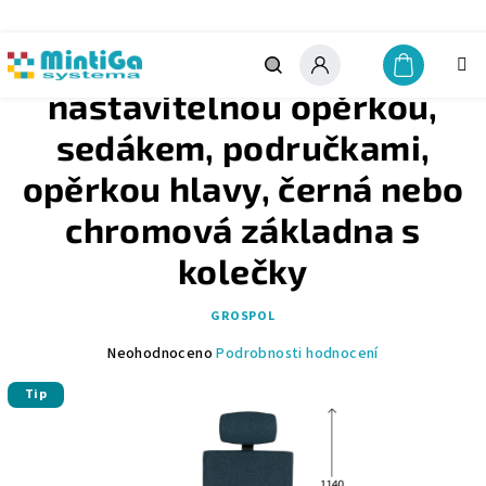
Přejít
na
obsah
TEAM PLUS HD - židle s
Nákupn
košík
Hledat
Přihlášení
nastavitelnou opěrkou,
sedákem, područkami,
opěrkou hlavy, černá nebo
chromová základna s
kolečky
GROSPOL
Průměrné
Neohodnoceno
Podrobnosti hodnocení
hodnocení
Tip
produktu
je
0,0
z
5