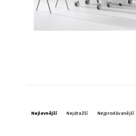
Ř
Nejlevnější
Nejdražší
Nejprodávanější
a
z