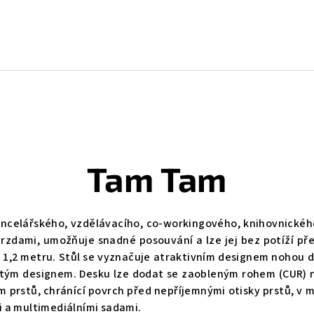
Tam Tam
ancelářského, vzdělávacího, co-workingového, knihovnického
brzdami, umožňuje snadné posouvání a lze jej bez potíží přem
až 1,2 metru. Stůl se vyznačuje atraktivním designem nohou
istým designem.‎ Desku lze dodat se zaobleným rohem (CUR) n
m prstů, chránící povrch před nepříjemnými otisky prstů, v
i a multimediálními sadami.