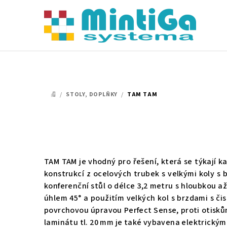
Přejít
na
obsah
/
STOLY, DOPLŇKY
/
TAM TAM
DOMŮ
TAM TAM je vhodný pro řešení, která se týkají k
konstrukcí z ocelových trubek s velkými koly s 
konferenční stůl o délce 3,2 metru s hloubkou 
úhlem 45° a použitím velkých kol s brzdami s č
povrchovou úpravou Perfect Sense, proti otisků
laminátu tl. 20 mm je také vybavena elektrickým