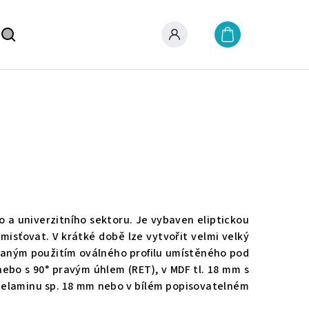
Nákupní
košík
Hledat
Přihlášení
 a univerzitního sektoru.‎ Je vybaven eliptickou
isťovat.‎ V krátké době lze vytvořit velmi velký
 daným použitím oválného profilu umístěného pod
ebo s 90° pravým úhlem (RET), v MDF tl. 18 mm s
 melaminu sp. 18 mm nebo v bílém popisovatelném