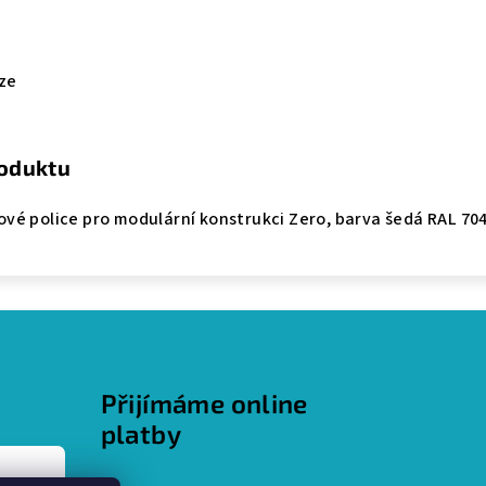
ze
roduktu
ové police pro modulární konstrukci Zero, barva šedá RAL 704
Přijímáme online
platby