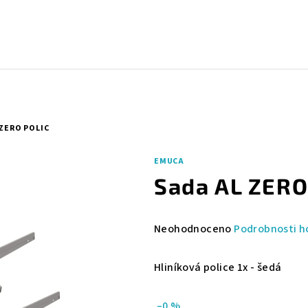
 ZERO POLIC
EMUCA
Sada AL ZERO
Průměrné
Neohodnoceno
Podrobnosti h
hodnocení
produktu
Hliníková police 1x - šedá
je
0,0
–0 %