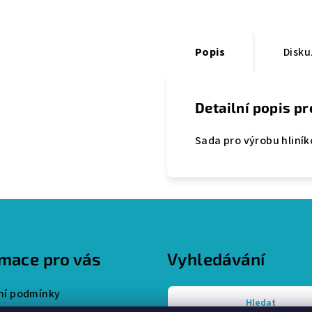
Popis
Disku
Detailní popis p
Sada pro výrobu hliník
rmace pro vás
Vyhledávání
í podmínky
Hledat