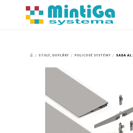
Přejít
na
obsah
/
STOLY, DOPLŇKY
/
POLICOVÉ SYSTÉMY
/
SADA AL
DOMŮ