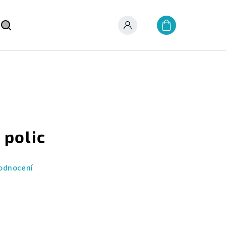
Nákupní
košík
Hledat
Přihlášení
 polic
odnocení