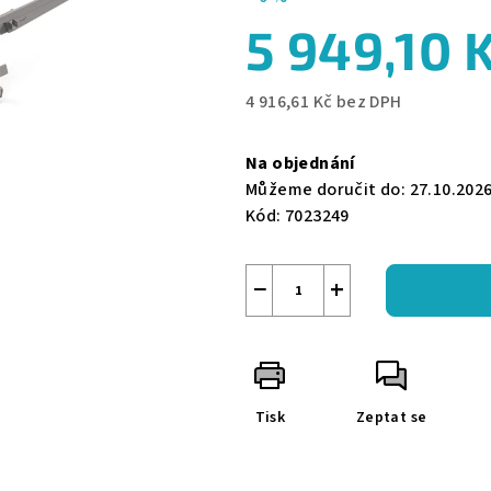
z
5 949,10 
5
hvězdiček.
4 916,61 Kč bez DPH
Měrná
cena:
Na objednání
Můžeme doručit do:
27.10.202
Kód:
7023249
−
+
Tisk
Zeptat se