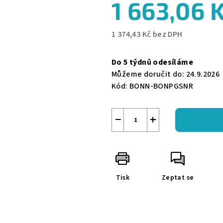
1 663,06 
z
5
hvězdiček.
1 374,43 Kč bez DPH
Měrná
cena:
Do 5 týdnů odesíláme
Můžeme doručit do:
24.9.2026
Kód:
BONN-BONPGSNR
−
+
Tisk
Zeptat se