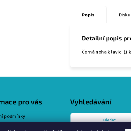
Popis
Disku
Detailní popis p
Černá noha k lavici (1 k
rmace pro vás
Vyhledávání
í podmínky
Hledat
y ochrany osobních údajů