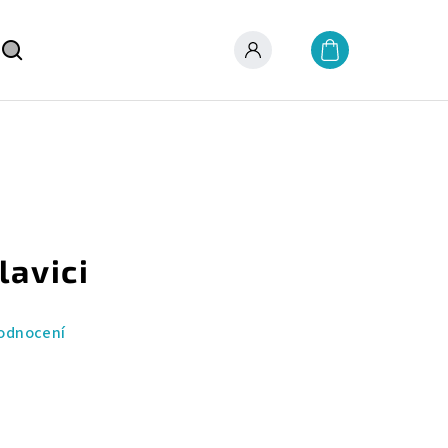
Nákupní
košík
Hledat
Přihlášení
lavici
odnocení