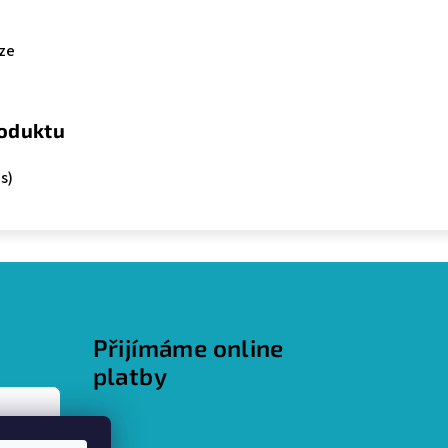
ze
roduktu
s)
Přijímáme online
platby