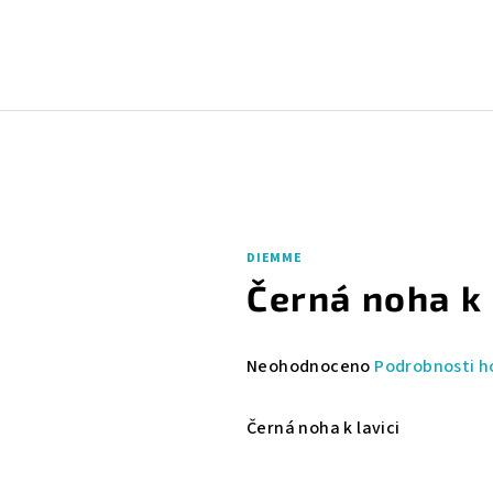
DIEMME
Černá noha k 
Průměrné
Neohodnoceno
Podrobnosti h
hodnocení
produktu
Černá noha k lavici
je
0,0