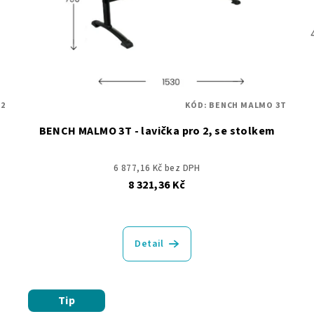
2
KÓD:
BENCH MALMO 3T
BENCH MALMO 3T - lavička pro 2, se stolkem
6 877,16 Kč bez DPH
8 321,36 Kč
Detail
Tip