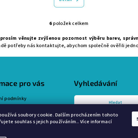
6
položek celkem
O
v
prosím věnujte zvýšenou pozornost výběru barev, správn
l
dě potřeby nás kontaktujte, abychom společně ověřili jedno
á
d
a
c
rmace pro vás
Vyhledávání
í
p
í podmínky
Hledat
r
y ochrany osobních údajů
v
používá soubory cookie. Dalším procházením tohoto
k
ujete souhlas s jejich používáním.. Více informací
y