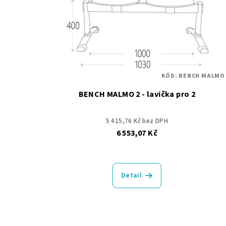
s
d
p
u
r
k
o
t
KÓD:
BENCH MALMO 
d
ů
BENCH MALMO 2 - lavička pro 2
u
k
5 415,76 Kč bez DPH
6 553,07 Kč
t
ů
Detail