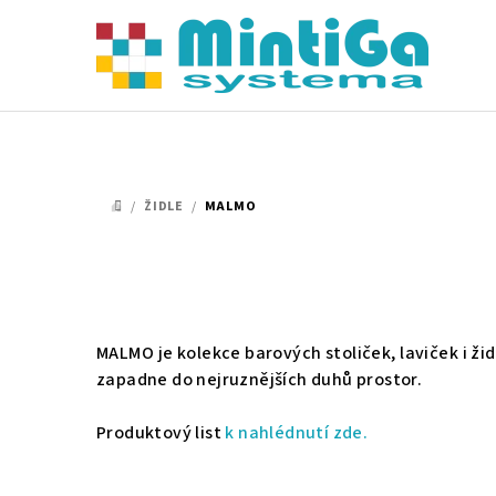
Přejít
na
obsah
/
ŽIDLE
/
MALMO
DOMŮ
MALMO je kolekce barových stoliček, laviček i ži
zapadne do nejruznějších duhů prostor.
Produktový list
k nahlédnutí zde.