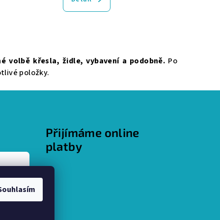
é volbě křesla, židle, vybavení a podobně.
Po
tlivé položky.
Přijímáme online
platby
Souhlasím