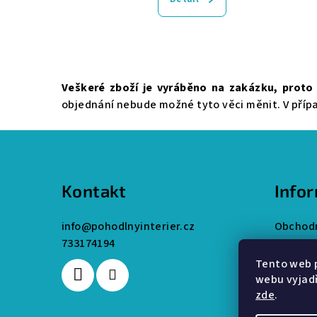
Veškeré zboží je vyráběno na zakázku, proto 
objednání nebude možné tyto věci měnit. V přípa
Z
á
Kontakt
Info
p
a
info
@
pohodlnyinterier.cz
Obchodn
733174194
t
Podmínk
Tento web 
í
webu vyjadř
zde
.