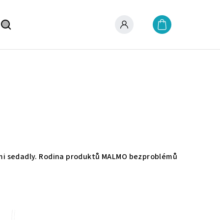
Nákupní
košík
Hledat
Přihlášení
věnými sedadly. Rodina produktů MALMO bezproblémů