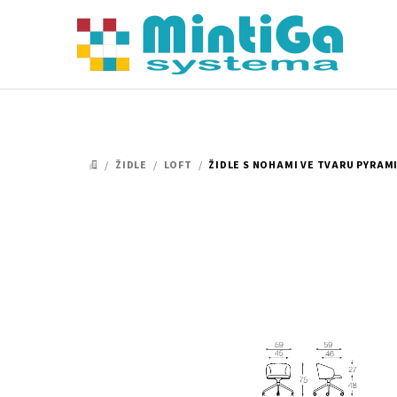
Přejít
na
obsah
/
ŽIDLE
/
LOFT
/
ŽIDLE S NOHAMI VE TVARU PYRAMI
DOMŮ