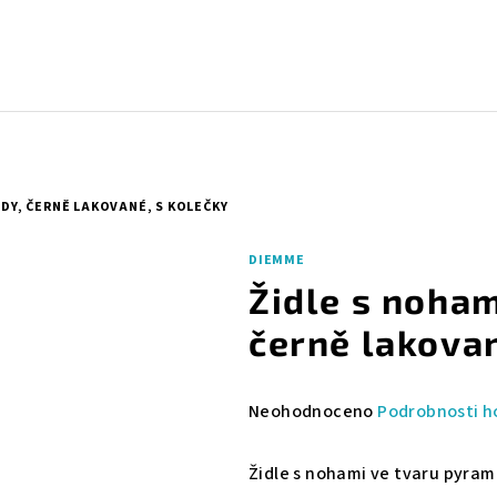
DY, ČERNĚ LAKOVANÉ, S KOLEČKY
DIEMME
Židle s noham
černě lakovan
Průměrné
Neohodnoceno
Podrobnosti h
hodnocení
produktu
Židle s nohami ve tvaru pyram
je