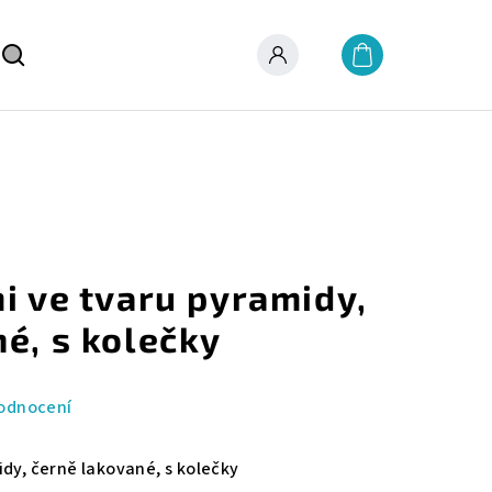
Nákupní
košík
Hledat
Přihlášení
i ve tvaru pyramidy,
é, s kolečky
odnocení
idy, černě lakované, s kolečky