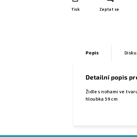
Tisk
Zeptat se
Popis
Disku
Detailní popis p
Židle s nohami ve tvar
hloubka 59 cm