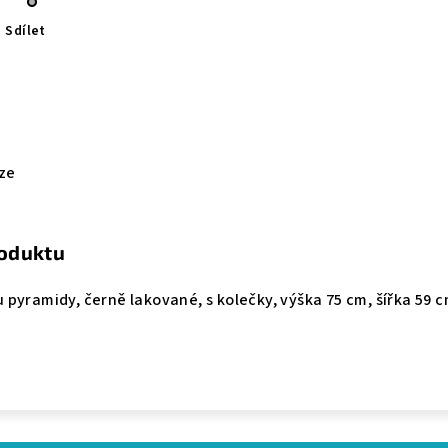
Sdílet
ze
roduktu
u pyramidy, černě lakované, s kolečky, výška 75 cm, šířka 59 c