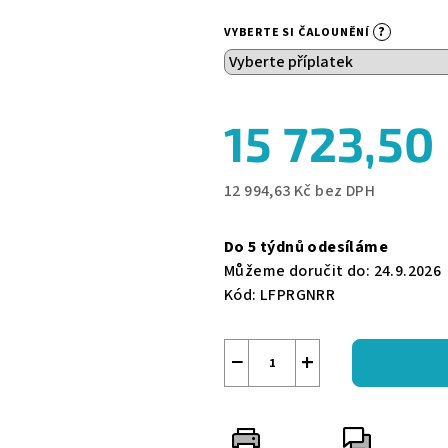
0,0
?
VYBERTE SI ČALOUNĚNÍ
z
5
hvězdiček.
15 723,50
12 994,63 Kč
bez DPH
Měrná
cena:
Do 5 týdnů odesíláme
Můžeme doručit do:
24.9.2026
Kód:
LFPRGNRR
−
+