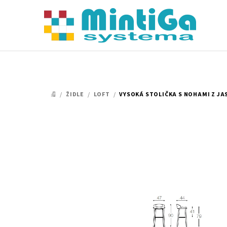
Přejít
na
obsah
/
ŽIDLE
/
LOFT
/
VYSOKÁ STOLIČKA S NOHAMI Z JA
DOMŮ