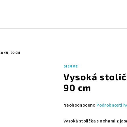
SANU, 90 CM
DIEMME
Vysoká stolič
90 cm
Průměrné
Neohodnoceno
Podrobnosti h
hodnocení
produktu
Vysoká stolička s nohami z ja
je