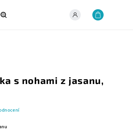
Nákupní
košík
Hledat
Přihlášení
ka s nohami z jasanu,
odnocení
sanu