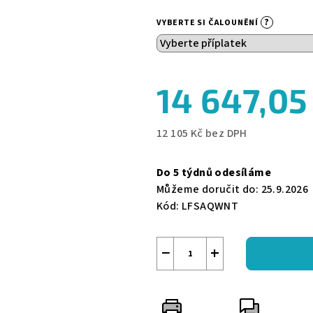
0,0
?
VYBERTE SI ČALOUNĚNÍ
z
5
hvězdiček.
14 647,05
12 105 Kč
bez DPH
Měrná
cena:
Do 5 týdnů odesíláme
Můžeme doručit do:
25.9.2026
Kód:
LFSAQWNT
−
+