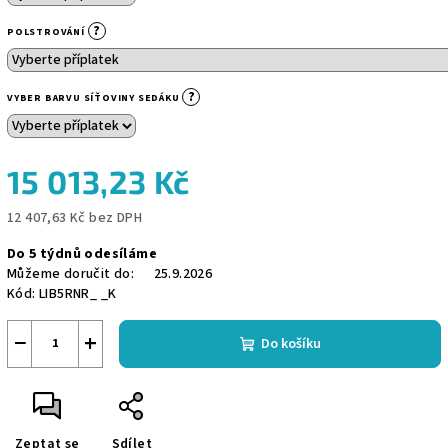
?
POLSTROVÁNÍ
?
VYBER BARVU SÍŤOVINY SEDÁKU
15 013,23 Kč
12 407,63 Kč
bez DPH
Měrná
Do 5 týdnů odesíláme
cena:
Můžeme doručit do:
25.9.2026
Kód:
LIB5RNR_ _K
−
+
Do košíku
Zeptat se
Sdílet