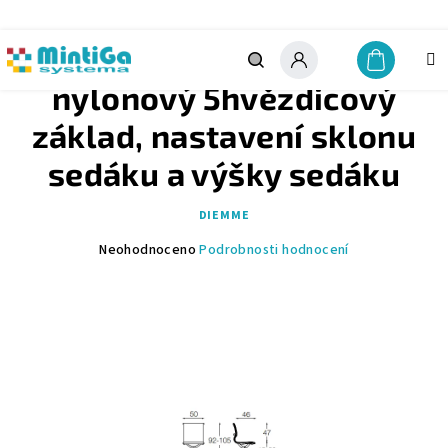
Přejít
na
obsah
STŘEDNÍ OPĚRKA, černý
Nákupn
košík
Hledat
Přihlášení
nylonový 5hvězdicový
základ, nastavení sklonu
sedáku a výšky sedáku
DIEMME
Průměrné
Neohodnoceno
Podrobnosti hodnocení
hodnocení
produktu
je
0,0
z
5
hvězdiček.