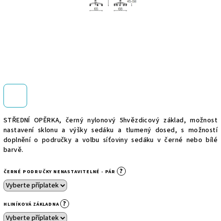
STŘEDNÍ OPĚRKA,
černý nylonový 5hvězdicový základ, možnost
nastavení sklonu a výšky sedáku a tlumený dosed, s možností
doplnění o područky a volbu síťoviny sedáku v černé nebo bílé
barvě.
?
ČERNÉ PODRUČKY NENASTAVITELNÉ - PÁR
?
HLINÍKOVÁ ZÁKLADNA