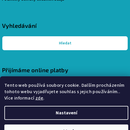
Vyhledávání
Hledat
Přijímáme online platby
Tento web používá soubory cookie. Dalším procházením
tohoto webu vyjadřujete souhlas s jejich používáním..
Více informací
zde
.
Copyright 2026
Pohodlný interiér - stylové a útulné bydlení
.
Nastavení
Všechna práva vyhrazena.
Vytvořil Shoptet