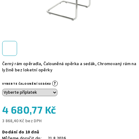
Černý rám opěradla, Čalouněná opěrka a sedák, Chromovaný rám na
lyžině bez loketní opěrky
?
VYBERTE ČALOUNĚNÍ SEDÁKU
4 680,77 Kč
3 868,40 Kč
bez DPH
Měrná
Dodání do 10 dnů
cena:
Můžeme doručit do:
21.8.2026