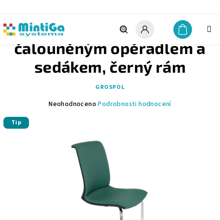
Přejít
na
obsah
LEVEL V BT - židle s
Nákupn
košík
Hledat
Přihlášení
čalouněným opěradlem a
sedákem, černý rám
GROSPOL
Průměrné
Neohodnoceno
Podrobnosti hodnocení
hodnocení
Tip
produktu
je
0,0
z
5
hvězdiček.