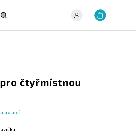
Nákupní
košík
Hledat
Přihlášení
 pro čtyřmístnou
odnocení
lavičku