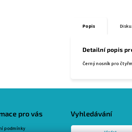
Popis
Disku
Detailní popis p
Černý nosník pro čtyř
rmace pro vás
Vyhledávání
í podmínky