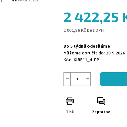
0,0
2 422,25 
z
5
hvězdiček.
2 001,86 Kč bez DPH
Měrná
cena:
Do 5 týdnů odesíláme
Můžeme doručit do:
29.9.2026
Kód:
KIRE11_4-PP
−
+
Tisk
Zeptat se