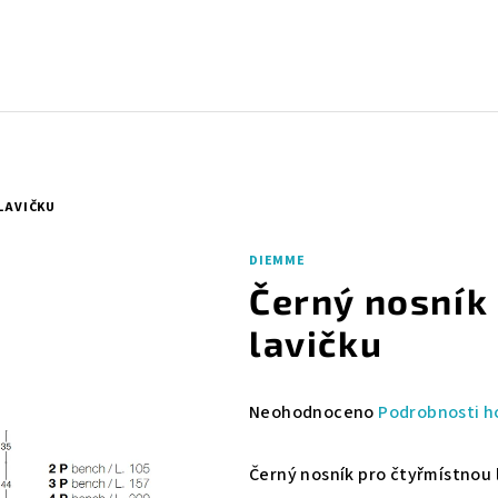
LAVIČKU
DIEMME
Černý nosník
lavičku
Průměrné
Neohodnoceno
Podrobnosti h
hodnocení
produktu
Černý nosník pro čtyřmístnou 
je