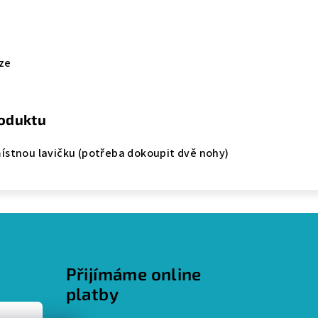
ze
roduktu
místnou lavičku (potřeba dokoupit dvě nohy)
Přijímáme online
platby