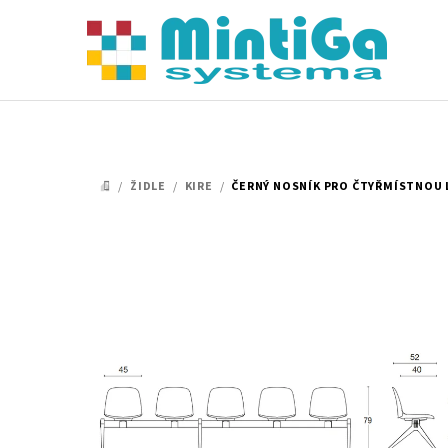
Přejít
na
obsah
/
ŽIDLE
/
KIRE
/
ČERNÝ NOSNÍK PRO ČTYŘMÍSTNOU 
DOMŮ