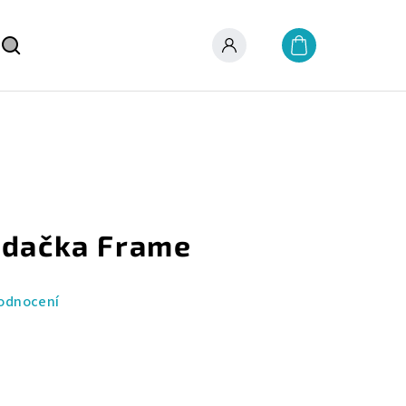
Nákupní
košík
Hledat
Přihlášení
edačka Frame
odnocení