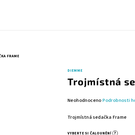
ČKA FRAME
DIEMME
Trojmístná s
Průměrné
Neohodnoceno
Podrobnosti h
hodnocení
produktu
Trojmístná sedačka Frame
je
0,0
?
VYBERTE SI ČALOUNĚNÍ