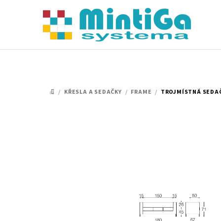
Přejít
na
obsah
/
KŘESLA A SEDAČKY
/
FRAME
/
TROJMÍSTNÁ SEDA
DOMŮ