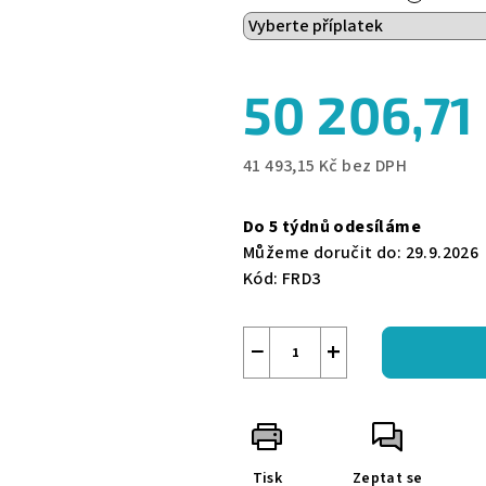
z
5
hvězdiček.
50 206,71
41 493,15 Kč
bez DPH
Měrná
cena:
Do 5 týdnů odesíláme
Můžeme doručit do:
29.9.2026
Kód:
FRD3
−
+
Tisk
Zeptat se