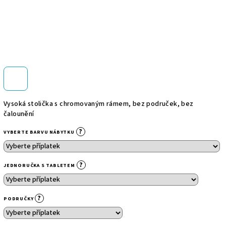
Vysoká stolička s chromovaným rámem, bez područek, bez
čalounění
?
VYBERTE BARVU NÁBYTKU
?
JEDNORUČKA S TABLETEM
?
PODRUČKY