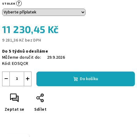
?
STOLEK
11 230,45 Kč
9 281,36 Kč
bez DPH
Měrná
Do 5 týdnů odesíláme
cena:
Můžeme doručit do:
29.9.2026
Kód:
EOSQCR
−
+
Do košíku
Zeptat se
Sdílet