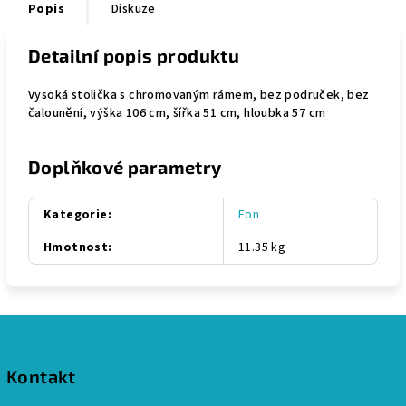
Popis
Diskuze
Detailní popis produktu
Vysoká stolička s chromovaným rámem, bez područek, bez
čalounění, výška 106 cm, šířka 51 cm, hloubka 57 cm
Doplňkové parametry
Kategorie
:
Eon
Hmotnost
:
11.35 kg
Z
á
p
Kontakt
a