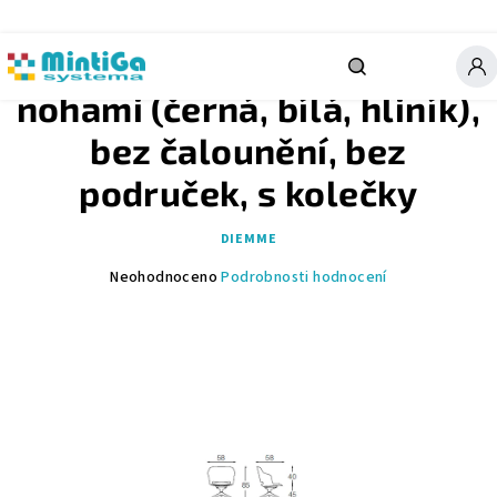
Přejít
na
obsah
Židle s pyramidovými
Hledat
nohami (černá, bílá, hliník),
bez čalounění, bez
područek, s kolečky
DIEMME
Průměrné
Neohodnoceno
Podrobnosti hodnocení
hodnocení
produktu
je
0,0
z
5
hvězdiček.