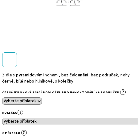
Židle s pyramidovými nohami, bez čalounění, bez područek, nohy
černé, bílé nebo hliníkové, s kolečky
?
ČERNÁ NYLONOVÁ PSACÍ PODLOŽKA PRO NAMONTOVÁNÍ NA PODRUČKU
?
KOLEČKA
?
OPĚRADLO