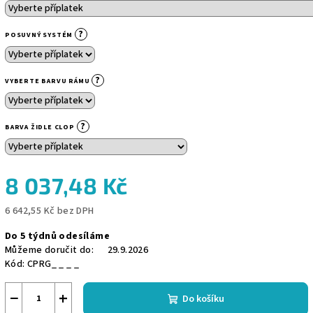
?
POSUVNÝ SYSTÉM
?
VYBERTE BARVU RÁMU
?
BARVA ŽIDLE CLOP
8 037,48 Kč
6 642,55 Kč
bez DPH
Měrná
Do 5 týdnů odesíláme
cena:
Můžeme doručit do:
29.9.2026
Kód:
CPRG_ _ _ _
−
+
Do košíku