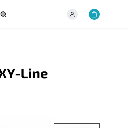
Nákupní
košík
Hledat
Přihlášení
AXY-Line