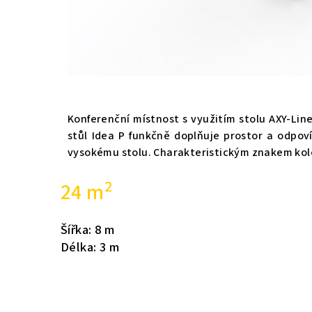
Konferenční místnost s využitím stolu AXY-Lin
stůl Idea P funkčně doplňuje prostor a odpo
vysokému stolu. Charakteristickým znakem kol
2
24 m
Šířka: 8
m
Délka: 3
m