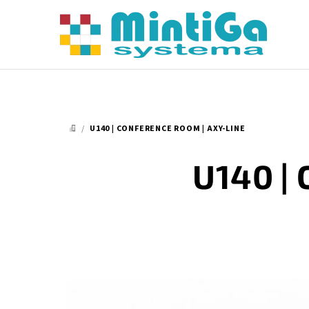
Přejít
na
obsah
/
U140 | CONFERENCE ROOM | AXY-LINE
DOMŮ
U140 | 