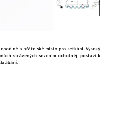
pohodlné a přátelské místo pro setkání. Vysoký
inách strávených sezením ochotněji postaví k
škrábání.