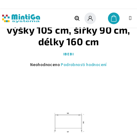
Přejít
na
obsah
Moderní pracovní stůl boss
Nákupn
košík
Hledat
Přihlášení
výšky 105 cm, šířky 90 cm,
délky 160 cm
IBEBI
Průměrné
Neohodnoceno
Podrobnosti hodnocení
hodnocení
produktu
je
0,0
z
5
hvězdiček.