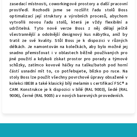
zasedací místnosti, coworkingové prostory a další pracovní
prostředí. Rozhodli jsme se rozšířit řadu stolů Boss
optimalizací její struktury a výrobních procesů, abychom
vytvořili novou řadu stolů, která je vždy flexibilní a
udržitelná. Tyto nové verze Boss z něj dělají ještě
všestrannější a odolnější designový kus nábytku, aniž by
tratil ze své kvality. Stůl Boss je k dispozici v různých
délkách. Je namontován na kolečkách, aby bylo možné jej
snadno přemisťovat i v oblastech běžně používaných pro
jiné použití a kdykoli získat prostor pro porady a týmové
schůzky, zatímco kovové háčky na tašku/batoh pod horní
částí usnadní mít to, co potřebujete, blízko po ruce. Na
stoly Boss lze použít všechny povrchové úpravy obsažené v
kolekci IBEBI a také klasický bílý melamin s certifikací FSC® a
CAM. Konstrukce je k dispozici v bílé (RAL 9003), šedé (RAL
9006), černé (RAL 9005) a v nových barevných provedeních.
Z
á