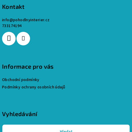
p
Kontakt
a
info
@
pohodlnyinterier.cz
t
733174194
í
Informace pro vás
Obchodní podmínky
Podmínky ochrany osobních údajů
Vyhledávání
Hledat