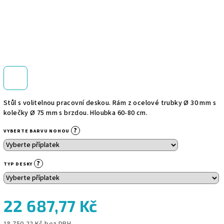
Stůl s volitelnou pracovní deskou. Rám z ocelové trubky Ø 30 mm s
kolečky Ø 75 mm s brzdou. Hloubka 60-80 cm.
?
VYBERTE BARVU NOHOU
?
TYP DESKY
22 687,77 Kč
18 750,22 Kč
bez DPH