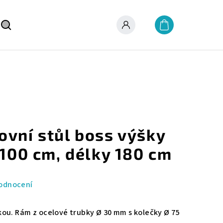
Nákupní
košík
Hledat
Přihlášení
ovní stůl boss výšky
 100 cm, délky 180 cm
odnocení
skou. Rám z ocelové trubky Ø 30 mm s kolečky Ø 75