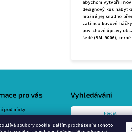
abychom vytvořili novo
designový kus nábytku
možné jej snadno přem
zatímco kovové háčky 
povrchové úpravy obsaže
šedé (RAL 9006), černé
rmace pro vás
Vyhledávání
í podmínky
Hledat
y ochrany osobních údajů
používá soubory cookie. Dalším procházením tohoto
ujete souhlas s jejich používáním.. Více informací