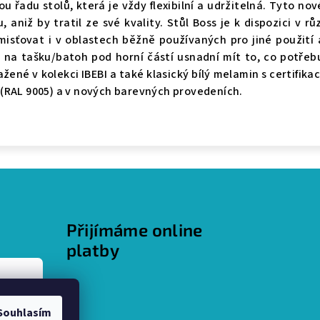
u řadu stolů, která je vždy flexibilní a udržitelná. Tyto nové
, aniž by tratil ze své kvality. Stůl Boss je k dispozici v
isťovat i v oblastech běžně používaných pro jiné použití 
na tašku/batoh pod horní částí usnadní mít to, co potřebuj
né v kolekci IBEBI a také klasický bílý melamin s certifikací
 (RAL 9005) a v nových barevných provedeních.
Přijímáme online
platby
Souhlasím