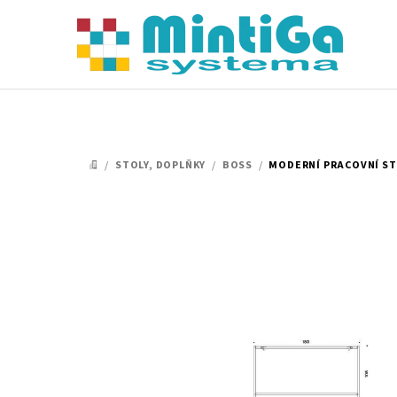
Přejít
na
obsah
/
STOLY, DOPLŇKY
/
BOSS
/
MODERNÍ PRACOVNÍ STŮL
DOMŮ