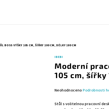
 BOSS VÝŠKY 105 CM, ŠÍŘKY 100 CM, DÉLKY 180 CM
IBEBI
Moderní prac
105 cm, šířky
Průměrné
Neohodnoceno
Podrobnosti h
hodnocení
produktu
Stůl s volitelnou pracovní de
je