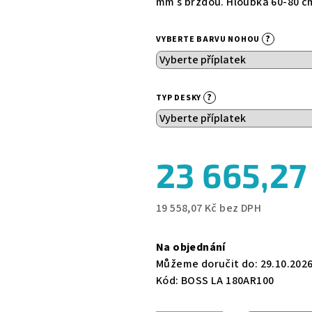
mm s brzdou. Hloubka 60-80 c
0,0
z
?
VYBERTE BARVU NOHOU
5
hvězdiček.
?
TYP DESKY
23 665,27
19 558,07 Kč
bez DPH
Měrná
cena:
Na objednání
Můžeme doručit do:
29.10.202
Kód:
BOSS LA 180AR100