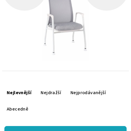
Ř
a
Nejlevnější
Nejdražší
Nejprodávanější
z
e
Abecedně
n
í