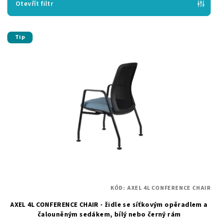
p
Otevřít filtr
r
V
o
Tip
ý
d
p
u
i
k
s
t
p
ů
r
o
d
u
k
t
KÓD:
AXEL 4L CONFERENCE CHAIR
ů
AXEL 4L CONFERENCE CHAIR - židle se síťkovým opěradlem a
čalouněným sedákem, bílý nebo černý rám