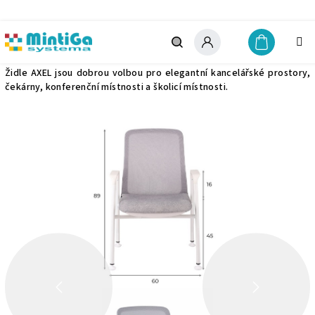
Přejít
na
obsah
AXEL
Nákupn
košík
Hledat
Přihlášení
Židle AXEL jsou dobrou volbou pro elegantní kancelářské prostory,
čekárny, konferenční místnosti a školicí místnosti.
ZPĚT
DALŠÍ