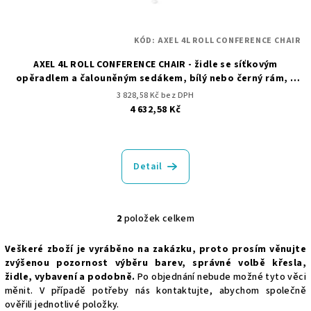
KÓD:
AXEL 4L ROLL CONFERENCE CHAIR
AXEL 4L ROLL CONFERENCE CHAIR - židle se síťkovým
opěradlem a čalouněným sedákem, bílý nebo černý rám, s
kolečky
3 828,58 Kč bez DPH
4 632,58 Kč
Detail
2
položek celkem
O
v
Veškeré zboží je vyráběno na zakázku, proto prosím věnujte
l
zvýšenou pozornost výběru barev, správné volbě křesla,
á
židle, vybavení a podobně.
Po objednání nebude možné tyto věci
d
měnit. V případě potřeby nás kontaktujte, abychom společně
a
ověřili jednotlivé položky.