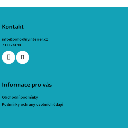
c
Z
í
p
á
r
p
Kontakt
v
a
k
info
@
pohodlnyinterier.cz
t
y
733174194
í
v
ý
p
i
s
u
Informace pro vás
Obchodní podmínky
Podmínky ochrany osobních údajů