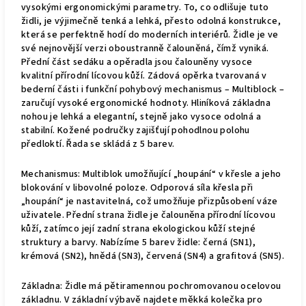
vysokými ergonomickými parametry. To, co odlišuje tuto
židli, je výjimečně tenká a lehká, přesto odolná konstrukce,
která se perfektně hodí do moderních interiérů. Židle je ve
své nejnovější verzi oboustranně čalouněná, čímž vyniká.
Přední část sedáku a opěradla jsou čalouněny vysoce
kvalitní přírodní lícovou kůží. Zádová opěrka tvarovaná v
bederní části i funkční pohybový mechanismus – Multiblock –
zaručují vysoké ergonomické hodnoty. Hliníková základna
nohou je lehká a elegantní, stejně jako vysoce odolná a
stabilní. Kožené područky zajišťují pohodlnou polohu
předloktí. Řada se skládá z 5 barev.
Mechanismus: Multiblok umožňující „houpání“ v křesle a jeho
blokování v libovolné poloze. Odporová síla křesla při
„houpání“ je nastavitelná, což umožňuje přizpůsobení váze
uživatele. Přední strana židle je čalouněna přírodní lícovou
kůží, zatímco její zadní strana ekologickou kůží stejné
struktury a barvy. Nabízíme 5 barev židle: černá (SN1),
krémová (SN2), hnědá (SN3), červená (SN4) a grafitová (SN5).
Základna: Židle má pětiramennou pochromovanou ocelovou
základnu. V základní výbavě najdete měkká kolečka pro