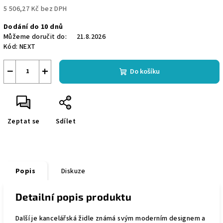
5 506,27 Kč
bez DPH
Měrná
Dodání do 10 dnů
cena:
Můžeme doručit do:
21.8.2026
Kód:
NEXT
−
+
Do košíku
Zeptat se
Sdílet
Popis
Diskuze
Detailní popis produktu
Další je kancelářská židle známá svým moderním designem a