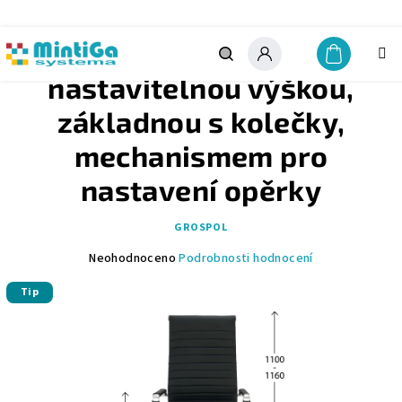
Přejít
na
obsah
NEXT - křeslo s
Nákupn
košík
Hledat
Přihlášení
nastavitelnou výškou,
základnou s kolečky,
mechanismem pro
nastavení opěrky
GROSPOL
Průměrné
Neohodnoceno
Podrobnosti hodnocení
hodnocení
Tip
produktu
je
0,0
z
5
hvězdiček.