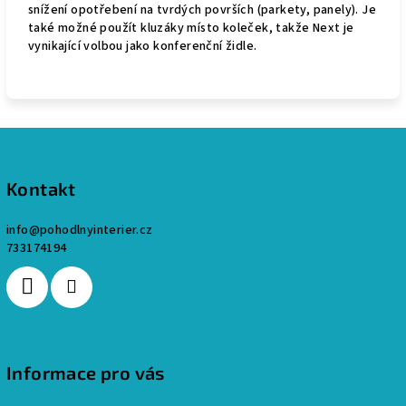
snížení opotřebení na tvrdých površích (parkety, panely). Je
také možné použít kluzáky místo koleček, takže Next je
vynikající volbou jako konferenční židle.
Z
á
p
Kontakt
a
info
@
pohodlnyinterier.cz
t
733174194
í
Informace pro vás