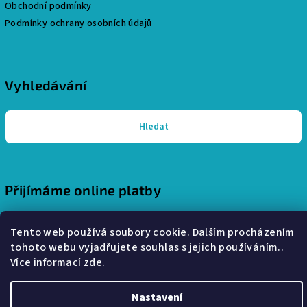
Obchodní podmínky
Podmínky ochrany osobních údajů
Vyhledávání
Hledat
Přijímáme online platby
Tento web používá soubory cookie. Dalším procházením
tohoto webu vyjadřujete souhlas s jejich používáním..
Více informací
zde
.
Copyright 2026
Pohodlný interiér - stylové a útulné bydlení
.
Všechna práva vyhrazena.
Nastavení