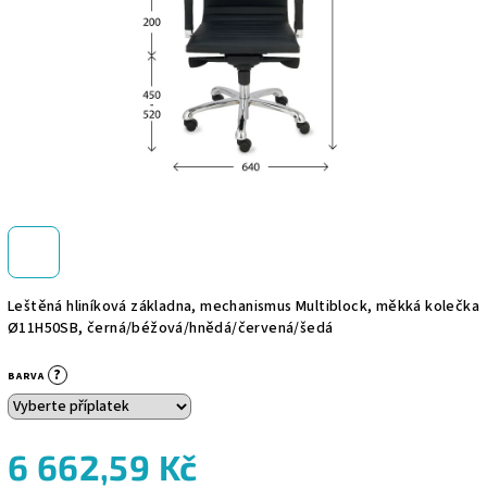
Leštěná hliníková základna, mechanismus Multiblock, měkká kolečka
Ø11H50SB, černá/béžová/hnědá/červená/šedá
?
BARVA
6 662,59 Kč